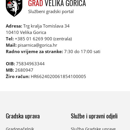
GRAD
VELIKA GORICA
Službeni gradski portal
Adresa:
Trg kralja Tomislava 34
10410 Velika Gorica
Tel:
+385 01 6269 900 (centrala)
Mail:
pisarnica@gorica.hr
Radno vrijeme za stranke:
7:30 do 17:00 sati
OIB:
75834963344
MB:
2680947
Žiro račun:
HR6624020061854100005
Gradska uprava
Službe i upravni odjeli
Gradonačelnik
Služba Gradske uprave