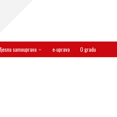
jesna samouprava
e-uprava
O gradu