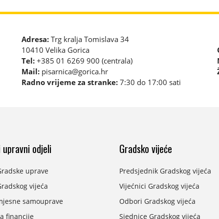
Adresa:
Trg kralja Tomislava 34
10410 Velika Gorica
Tel:
+385 01 6269 900 (centrala)
Mail:
pisarnica@gorica.hr
Radno vrijeme za stranke:
7:30 do 17:00 sati
 upravni odjeli
Gradsko vijeće
Gradske uprave
Predsjednik Gradskog vijeća
radskog vijeća
Vijećnici Gradskog vijeća
mjesne samouprave
Odbori Gradskog vijeća
a financije
Sjednice Gradskog vijeća