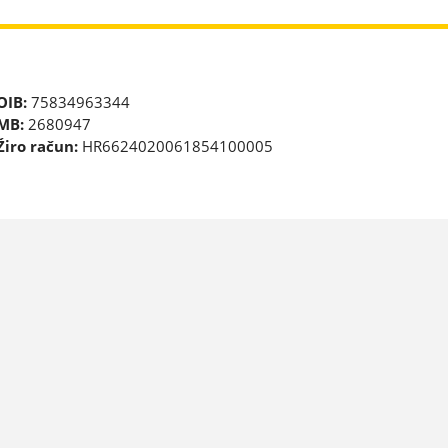
OIB:
75834963344
MB:
2680947
Žiro račun:
HR6624020061854100005