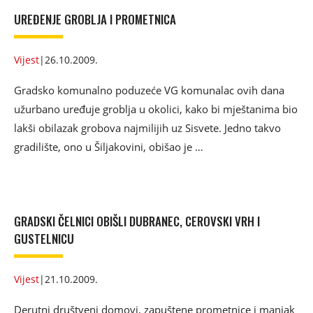
UREĐENJE GROBLJA I PROMETNICA
Vijest
|
26.10.2009.
Gradsko komunalno poduzeće VG komunalac ovih dana
užurbano uređuje groblja u okolici, kako bi mještanima bio
lakši obilazak grobova najmilijih uz Sisvete. Jedno takvo
gradilište, ono u Šiljakovini, obišao je …
GRADSKI ČELNICI OBIŠLI DUBRANEC, CEROVSKI VRH I
GUSTELNICU
Vijest
|
21.10.2009.
Derutni društveni domovi, zapuštene prometnice i manjak