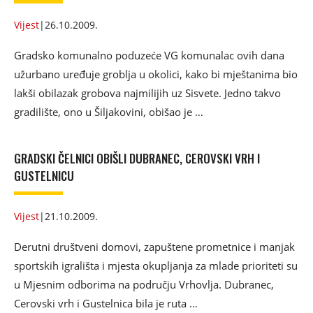
Vijest
|
26.10.2009.
Gradsko komunalno poduzeće VG komunalac ovih dana
užurbano uređuje groblja u okolici, kako bi mještanima bio
lakši obilazak grobova najmilijih uz Sisvete. Jedno takvo
gradilište, ono u Šiljakovini, obišao je …
GRADSKI ČELNICI OBIŠLI DUBRANEC, CEROVSKI VRH I
GUSTELNICU
Vijest
|
21.10.2009.
Derutni društveni domovi, zapuštene prometnice i manjak
sportskih igrališta i mjesta okupljanja za mlade prioriteti su
u Mjesnim odborima na području Vrhovlja. Dubranec,
Cerovski vrh i Gustelnica bila je ruta …