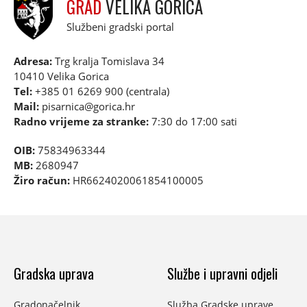
GRAD
VELIKA GORICA
Službeni gradski portal
Adresa:
Trg kralja Tomislava 34
10410 Velika Gorica
Tel:
+385 01 6269 900 (centrala)
Mail:
pisarnica@gorica.hr
Radno vrijeme za stranke:
7:30 do 17:00 sati
OIB:
75834963344
MB:
2680947
Žiro račun:
HR6624020061854100005
Gradska uprava
Službe i upravni odjeli
Gradonačelnik
Služba Gradske uprave