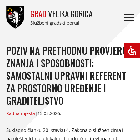
GRAD
VELIKA GORICA
Službeni gradski portal
POZIV NA PRETHODNU PROVJERU
ZNANJA I SPOSOBNOSTI:
SAMOSTALNI UPRAVNI REFERENT
ZA PROSTORNO UREĐENJE I
GRADITELJSTVO
Radna mjesta
|
15.05.2026.
Sukladno članku 20. stavku 4. Zakona o službenicima i
namještenicima u lokalnoj i područnoj (regionalnoj)