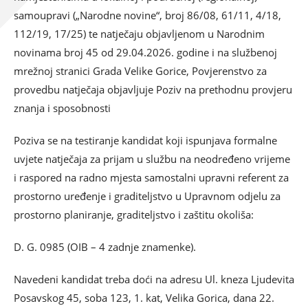
samoupravi („Narodne novine“, broj 86/08, 61/11, 4/18,
112/19, 17/25) te natječaju objavljenom u Narodnim
novinama broj 45 od 29.04.2026. godine i na službenoj
mrežnoj stranici Grada Velike Gorice, Povjerenstvo za
provedbu natječaja objavljuje Poziv na prethodnu provjeru
znanja i sposobnosti
Poziva se na testiranje kandidat koji ispunjava formalne
uvjete natječaja za prijam u službu na neodređeno vrijeme
i raspored na radno mjesta samostalni upravni referent za
prostorno uređenje i graditeljstvo u Upravnom odjelu za
prostorno planiranje, graditeljstvo i zaštitu okoliša:
D. G. 0985 (OIB – 4 zadnje znamenke).
Navedeni kandidat treba doći na adresu Ul. kneza Ljudevita
Posavskog 45, soba 123, 1. kat, Velika Gorica, dana 22.