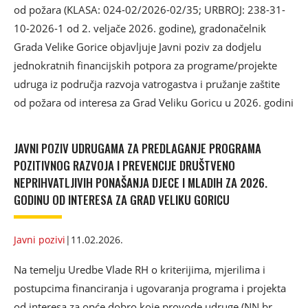
od požara (KLASA: 024-02/2026-02/35; URBROJ: 238-31-
10-2026-1 od 2. veljače 2026. godine), gradonačelnik
Grada Velike Gorice objavljuje Javni poziv za dodjelu
jednokratnih financijskih potpora za programe/projekte
udruga iz područja razvoja vatrogastva i pružanje zaštite
od požara od interesa za Grad Veliku Goricu u 2026. godini
JAVNI POZIV UDRUGAMA ZA PREDLAGANJE PROGRAMA
POZITIVNOG RAZVOJA I PREVENCIJE DRUŠTVENO
NEPRIHVATLJIVIH PONAŠANJA DJECE I MLADIH ZA 2026.
GODINU OD INTERESA ZA GRAD VELIKU GORICU
Javni pozivi
|
11.02.2026.
Na temelju Uredbe Vlade RH o kriterijima, mjerilima i
postupcima financiranja i ugovaranja programa i projekta
od interesa za opće dobro koje provode udruge (NN br.