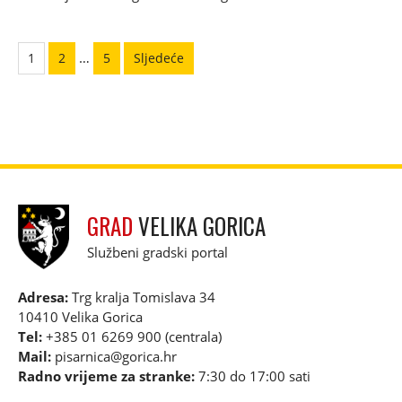
Paginacija
…
1
2
5
Sljedeće
objava
GRAD
VELIKA GORICA
Službeni gradski portal
Adresa:
Trg kralja Tomislava 34
10410 Velika Gorica
Tel:
+385 01 6269 900 (centrala)
Mail:
pisarnica@gorica.hr
Radno vrijeme za stranke:
7:30 do 17:00 sati