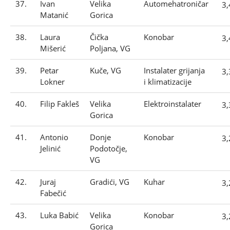
37.
Ivan
Velika
Automehatroničar
3
Matanić
Gorica
38.
Laura
Čička
Konobar
3
Mišerić
Poljana, VG
39.
Petar
Kuče, VG
Instalater grijanja
3
Lokner
i klimatizacije
40.
Filip Fakleš
Velika
Elektroinstalater
3
Gorica
41.
Antonio
Donje
Konobar
3
Jelinić
Podotočje,
VG
42.
Juraj
Gradići, VG
Kuhar
3
Fabečić
43.
Luka Babić
Velika
Konobar
3
Gorica