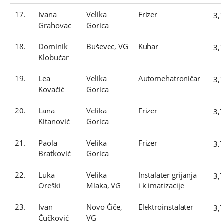
17.
Ivana
Velika
Frizer
3
Grahovac
Gorica
18.
Dominik
Buševec, VG
Kuhar
3
Klobučar
19.
Lea
Velika
Automehatroničar
3
Kovačić
Gorica
20.
Lana
Velika
Frizer
3
Kitanović
Gorica
21.
Paola
Velika
Frizer
3
Bratković
Gorica
22.
Luka
Velika
Instalater grijanja
3
Oreški
Mlaka, VG
i klimatizacije
23.
Ivan
Novo Čiče,
Elektroinstalater
3
Čučković
VG