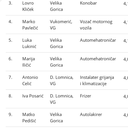
3.
Lovro
Velika
Konobar
4
Kliček
Gorica
4.
Marko
Vukomerić,
Vozač motornog
4
Pavlečić
VG
vozila
5.
Luka
Velika
Automehatroničar
4
Lukinić
Gorica
6.
Marija
Velika
Automehatroničar
4
Iličić
Gorica
7.
Antonio
D. Lomnica,
Instalater grijanja
4
Celić
VG
i klimatizacije
8.
Iva Posarić
D. Lomnica,
Frizer
4
VG
9.
Matko
Velika
Autolakirer
4
Pedišić
Gorica