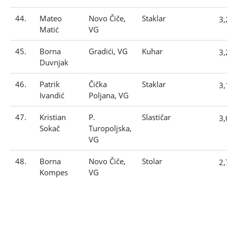
44.
Mateo
Novo Čiče,
Staklar
3
Matić
VG
45.
Borna
Gradići, VG
Kuhar
3
Duvnjak
46.
Patrik
Čička
Staklar
3
Ivandić
Poljana, VG
47.
Kristian
P.
Slastičar
3
Sokač
Turopoljska,
VG
48.
Borna
Novo Čiče,
Stolar
2
Kompes
VG