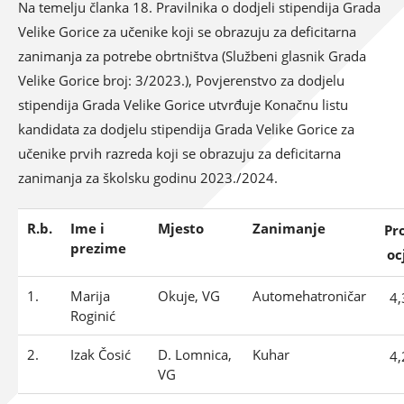
Na temelju članka 18. Pravilnika o dodjeli stipendija Grada
Velike Gorice za učenike koji se obrazuju za deficitarna
zanimanja za potrebe obrtništva (Službeni glasnik Grada
Velike Gorice broj: 3/2023.), Povjerenstvo za dodjelu
stipendija Grada Velike Gorice utvrđuje Konačnu listu
kandidata za dodjelu stipendija Grada Velike Gorice za
učenike prvih razreda koji se obrazuju za deficitarna
zanimanja za školsku godinu 2023./2024.
R.b.
Ime i
Mjesto
Zanimanje
Pr
prezime
oc
1.
Marija
Okuje, VG
Automehatroničar
4
Roginić
2.
Izak Čosić
D. Lomnica,
Kuhar
4
VG