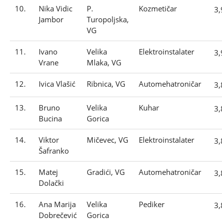
10.
Nika Vidic
P.
Kozmetičar
3
Jambor
Turopoljska,
VG
11.
Ivano
Velika
Elektroinstalater
3
Vrane
Mlaka, VG
12.
Ivica Vlašić
Ribnica, VG
Automehatroničar
3
13.
Bruno
Velika
Kuhar
3
Bucina
Gorica
14.
Viktor
Mičevec, VG
Elektroinstalater
3
Šafranko
15.
Matej
Gradići, VG
Automehatroničar
3
Dolački
16.
Ana Marija
Velika
Pediker
3
Dobrečević
Gorica