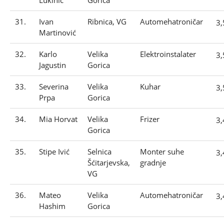
Lukinić
Gorica
31.
Ivan
Ribnica, VG
Automehatroničar
3
Martinović
32.
Karlo
Velika
Elektroinstalater
3
Jagustin
Gorica
33.
Severina
Velika
Kuhar
3
Prpa
Gorica
34.
Mia Horvat
Velika
Frizer
3
Gorica
35.
Stipe Ivić
Selnica
Monter suhe
3
Šćitarjevska,
gradnje
VG
36.
Mateo
Velika
Automehatroničar
3
Hashim
Gorica