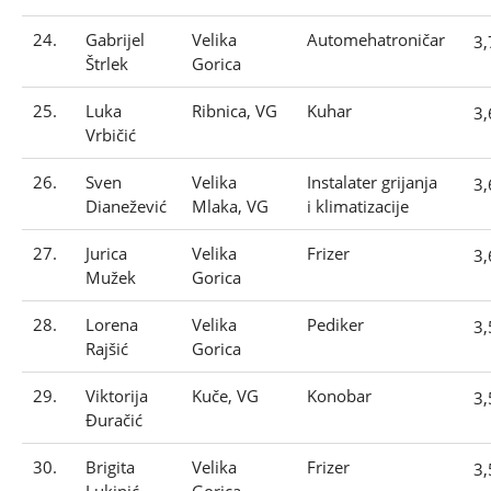
24.
Gabrijel
Velika
Automehatroničar
3
Štrlek
Gorica
25.
Luka
Ribnica, VG
Kuhar
3
Vrbičić
26.
Sven
Velika
Instalater grijanja
3
Dianežević
Mlaka, VG
i klimatizacije
27.
Jurica
Velika
Frizer
3
Mužek
Gorica
28.
Lorena
Velika
Pediker
3
Rajšić
Gorica
29.
Viktorija
Kuče, VG
Konobar
3
Đuračić
30.
Brigita
Velika
Frizer
3