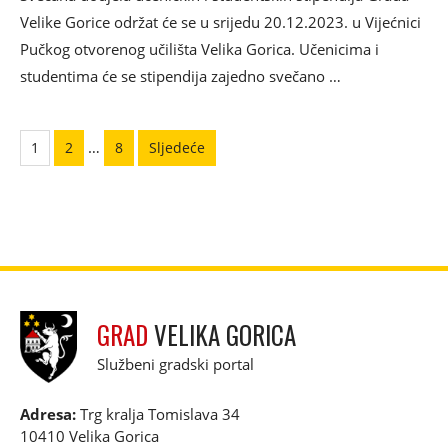
Velike Gorice održat će se u srijedu 20.12.2023. u Vijećnici
Pučkog otvorenog učilišta Velika Gorica. Učenicima i
studentima će se stipendija zajedno svečano …
Paginacija
…
1
2
8
Sljedeće
objava
GRAD
VELIKA GORICA
Službeni gradski portal
Adresa:
Trg kralja Tomislava 34
10410 Velika Gorica