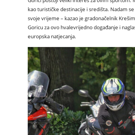
Gorici postoji veliki interes za ovim sportom. 
kao turističke destinacije i središta. Nadam s
svoje vrijeme – kazao je gradonačelnik Krešimi
Goricu za ovo hvalevrijedno događanje i naglas
europska natjecanja.