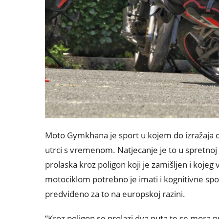
Moto Gymkhana je sport u kojem do izražaja do
utrci s vremenom. Natjecanje je to u spretnoj i
prolaska kroz poligon koji je zamišljen i kojeg 
motociklom potrebno je imati i kognitivne spo
predviđeno za to na europskoj razini.
”Kroz poligon se prolazi dva puta te se mora 