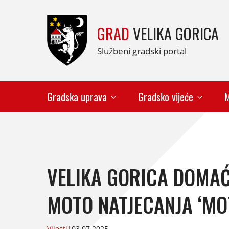
GRAD
VELIKA GORICA
Službeni gradski portal
Gradska uprava
Gradsko vijeće
M
VELIKA GORICA DOMAĆ
MOTO NATJECANJA ‘M
Vijesti
|
03.07.2025.