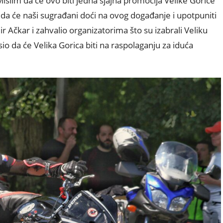
Mislim da će ovo biti jedna sjajna promocija Velike Gorice
e da će naši sugrađani doći na ovog događanje i upotpuniti
r Ačkar i zahvalio organizatorima što su izabrali Veliku
io da će Velika Gorica biti na raspolaganju za iduća