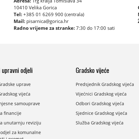
Adresa:
Trg kralja Tomislava 34
10410 Velika Gorica
Tel:
+385 01 6269 900 (centrala)
Mail:
pisarnica@gorica.hr
Radno vrijeme za stranke:
7:30 do 17:00 sati
 upravni odjeli
Gradsko vijeće
Gradske uprave
Predsjednik Gradskog vijeća
radskog vijeća
Vijećnici Gradskog vijeća
mjesne samouprave
Odbori Gradskog vijeća
a financije
Sjednice Gradskog vijeća
a unutarnju reviziju
Služba Gradskog vijeća
 odjel za komunalne
sti i promet