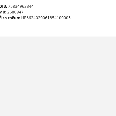
OIB:
75834963344
MB:
2680947
Žiro račun:
HR6624020061854100005