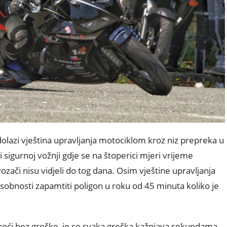
lazi vještina upravljanja motociklom kroz niz prepreka u
 sigurnoj vožnji gdje se na štoperici mjeri vrijeme
vozači nisu vidjeli do tog dana. Osim vještine upravljanja
sobnosti zapamtiti poligon u roku od 45 minuta koliko je
proći bez greške, je se svaka greška kažnjava sekundama.