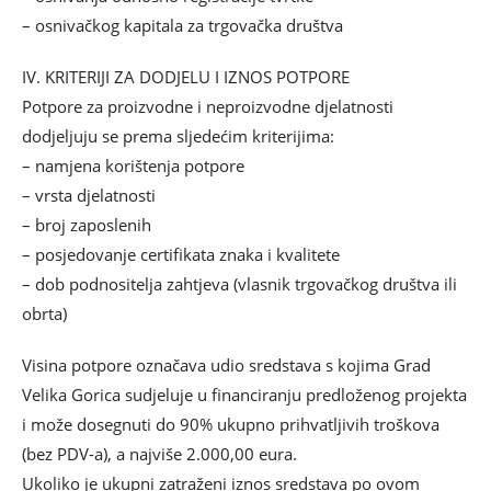
– osnivačkog kapitala za trgovačka društva
IV. KRITERIJI ZA DODJELU I IZNOS POTPORE
Potpore za proizvodne i neproizvodne djelatnosti
dodjeljuju se prema sljedećim kriterijima:
– namjena korištenja potpore
– vrsta djelatnosti
– broj zaposlenih
– posjedovanje certifikata znaka i kvalitete
– dob podnositelja zahtjeva (vlasnik trgovačkog društva ili
obrta)
Visina potpore označava udio sredstava s kojima Grad
Velika Gorica sudjeluje u financiranju predloženog projekta
i može dosegnuti do 90% ukupno prihvatljivih troškova
(bez PDV-a), a najviše 2.000,00 eura.
Ukoliko je ukupni zatraženi iznos sredstava po ovom