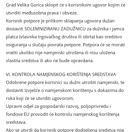
Grad Velika Gorica sklopit će s korisnikom ugovor kojim će
utvrditi međusobna prava i obveze.
Korisnik potpore je prilikom sklapanja ugovora dužan
dostaviti SOLEMNIZIRANU ZADUŽNICU za dužnika i jamca
platca (vlasnika trgovačkog društva ili obrta) kao sredstvo
osiguranja u slučaju povrata potpore. Potpora će se morati
vratiti ukoliko nije namjenski utrošena ili nisu uložena
vlastita sredstva ili ako ne bude opravdana.
VI. KONTROLA NAMJENSKOG KORIŠTENJA SREDSTAVA
Odobrene potpore korisnici su dužni utrošiti namjenski, te
dostaviti Izvješće o namjenskom korištenju s dokazima do
roka koji će se utvrditi ugovorom.
Upravni odjel za gospodarski razvoj, poljoprivredu i
fondove EU provodit će kontrolu namjenskog korištenja
sredstava.
Ako se utvrdi da korisnik potpore dodijeljena sredstva nije