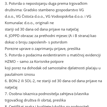
3. Potvrda o nepostojanju duga prema trgovačkim
društvima: Gradsko stambeno gospodarstvo VG
d.o.o., VG Čistoća d.o.o., VG Vodoopskrba d.o.o. i VG
Komunalac d.o.o., originali ne
stariji od 30 dana od dana prijave na natječaj
4. JOPPD obrazac za prethodni mjesec (A i B strana) kao
dokaz o broju zaposlenih- s potvrdom
Porezne uprave o zaprimanju prijave, preslika
5. Potvrda o podacima evidentiranim u matičnoj evidenciji
HZMO – samo za Korisnike potpore
koji porez na dohodak od samostalne djelatnosti plaćaju u
paušalnom iznosu
6. BON-2 ili SOL-2, ne stariji od 30 dana od dana prijave na
natječaj
7. Osobna iskaznica podnositelja zahtjeva (vlasnika
trgovačkog društva ili obrta), preslika
8. Certifikat znaka i kvalitete (ukoliko ga podnositelj