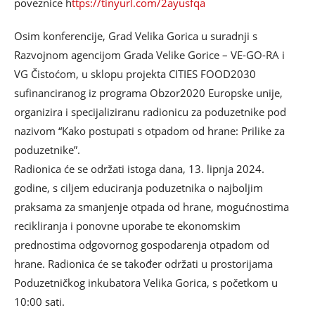
poveznice h
ttps://tinyurl.com/2ayusfqa
Osim konferencije, Grad Velika Gorica u suradnji s
Razvojnom agencijom Grada Velike Gorice – VE-GO-RA i
VG Čistoćom, u sklopu projekta CITIES FOOD2030
sufinanciranog iz programa Obzor2020 Europske unije,
organizira i specijaliziranu radionicu za poduzetnike pod
nazivom “Kako postupati s otpadom od hrane: Prilike za
poduzetnike”.
Radionica će se održati istoga dana, 13. lipnja 2024.
godine, s ciljem educiranja poduzetnika o najboljim
praksama za smanjenje otpada od hrane, mogućnostima
recikliranja i ponovne uporabe te ekonomskim
prednostima odgovornog gospodarenja otpadom od
hrane. Radionica će se također održati u prostorijama
Poduzetničkog inkubatora Velika Gorica, s početkom u
10:00 sati.