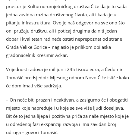
prostorije Kulturno-umjetničkog društva Čiče da je to sada
jedna zavidna razina društvenog života, ali i kada je u
pitanju infrastruktura. Ovo je naš odgovor na sve ono što
oni pružaju društvu, ali i poticaj drugima da niti jedan
dobar i kvalitetan rad neće ostati neprepoznat od strane
Grada Velike Gorice – naglasio je prilikom obilaska
gradonačelnik Krešimir Ačkar.
Vrijednost radova je milijun i 245 tisuća eura, a Čedomir
Tomašić predsjednik Mjesnog odbora Novo Čiče ističe kako
će dom imati više sadržaja.
– On neće biti prazan i neaktivan, a zasigurno će i obogatiti
mjesto koje napreduje i u koje se sve više ljudi doseljava.
Bit će to jedna lijepa i pozitivna priča za naše mjesto koje je
u određenoj fazi ekspanziji razvoja i ima zavidan broj
udruga – govori Tomašić.