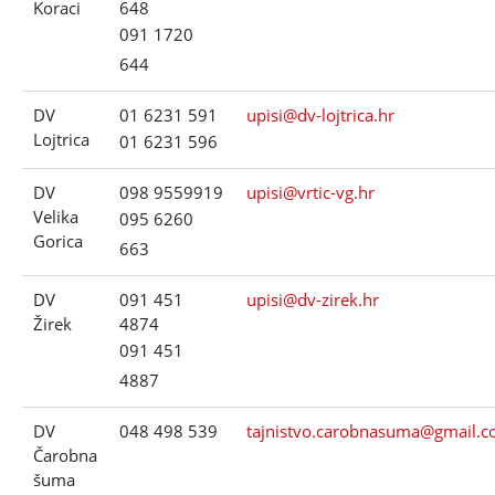
Koraci
648
091 1720
644
DV
01 6231 591
upisi@dv-lojtrica.hr
Lojtrica
01 6231 596
DV
098 9559919
upisi@vrtic-vg.hr
Velika
095 6260
Gorica
663
DV
091 451
upisi@dv-zirek.hr
Žirek
4874
091 451
4887
DV
048 498 539
tajnistvo.carobnasuma@gmail.
Čarobna
šuma