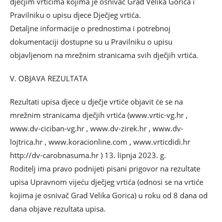
dječjim vrtićima kojima je osnivač Grad Velika Gorica i
Pravilniku o upisu djece Dječjeg vrtića.
Detaljne informacije o prednostima i potrebnoj
dokumentaciji dostupne su u Pravilniku o upisu
objavljenom na mrežnim stranicama svih dječjih vrtića.
V. OBJAVA REZULTATA
Rezultati upisa djece u dječje vrtiće objavit će se na
mrežnim stranicama dječjih vrtića (www.vrtic-vg.hr ,
www.dv-ciciban-vg.hr , www.dv-zirek.hr , www.dv-
lojtrica.hr , www.koracionline.com , www.vrticdidi.hr
http://dv-carobnasuma.hr ) 13. lipnja 2023. g.
Roditelj ima pravo podnijeti pisani prigovor na rezultate
upisa Upravnom vijeću dječjeg vrtića (odnosi se na vrtiće
kojima je osnivač Grad Velika Gorica) u roku od 8 dana od
dana objave rezultata upisa.