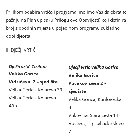
Prilikom odabira vrtića i programa, molimo Vas da obratite
pažnju na Plan upisa (u Prilogu ove Obavijesti) koji definira
broj slobodnih mjesta u pojedinom programu sukladno
dobi djeteta.
II. DJEČJI VRTIĆI
Dječji vrtić Ciciban
Dječji vrtić Velika Gorica
Velika Gorica,
Velika Gorica,
Vidrićeva 2 – sjedište
Pucekovićeva 2 –
Velika Gorica, Kolareva 39
sjedište
Velika Gorica, Kolareva
Velika Gorica, Kurilovečka
43b
3
Vukovina, Stara cesta 14
Buševec, Trg seljačke sloge
7