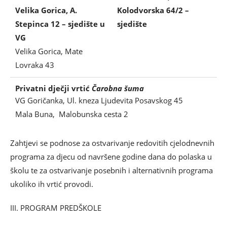
Velika Gorica, A.
Kolodvorska 64/2 –
Stepinca 12 – sjedište
u
sjedište
VG
Velika Gorica, Mate
Lovraka 43
Privatni dječji vrtić
Čarobna šuma
VG Goričanka, Ul. kneza Ljudevita Posavskog 45
Mala Buna, Malobunska cesta 2
Zahtjevi se podnose za ostvarivanje redovitih cjelodnevnih
programa za djecu od navršene godine dana do polaska u
školu te za ostvarivanje posebnih i alternativnih programa
ukoliko ih vrtić provodi.
III. PROGRAM PREDŠKOLE