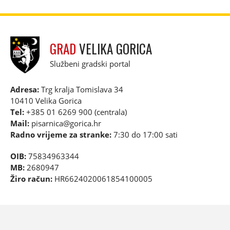
GRAD
VELIKA GORICA
Službeni gradski portal
Adresa:
Trg kralja Tomislava 34
10410 Velika Gorica
Tel:
+385 01 6269 900 (centrala)
Mail:
pisarnica@gorica.hr
Radno vrijeme za stranke:
7:30 do 17:00 sati
OIB:
75834963344
MB:
2680947
Žiro račun:
HR6624020061854100005