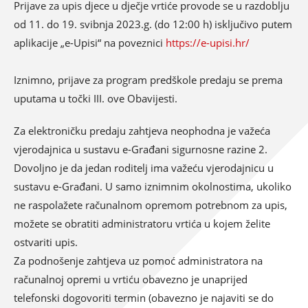
Prijave za upis djece u dječje vrtiće provode se u razdoblju
od 11. do 19. svibnja 2023.g. (do 12:00 h) isključivo putem
aplikacije „e-Upisi“ na poveznici
https://e-upisi.hr/
Iznimno, prijave za program predškole predaju se prema
uputama u točki III. ove Obavijesti.
Za elektroničku predaju zahtjeva neophodna je važeća
vjerodajnica u sustavu e-Građani sigurnosne razine 2.
Dovoljno je da jedan roditelj ima važeću vjerodajnicu u
sustavu e-Građani. U samo iznimnim okolnostima, ukoliko
ne raspolažete računalnom opremom potrebnom za upis,
možete se obratiti administratoru vrtića u kojem želite
ostvariti upis.
Za podnošenje zahtjeva uz pomoć administratora na
računalnoj opremi u vrtiću obavezno je unaprijed
telefonski dogovoriti termin (obavezno je najaviti se do