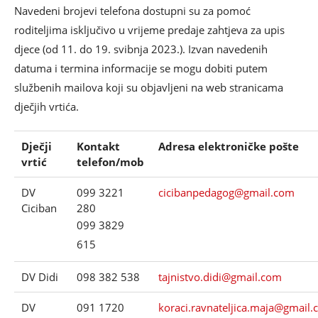
Navedeni brojevi telefona dostupni su za pomoć
roditeljima isključivo u vrijeme predaje zahtjeva za upis
djece (od 11. do 19. svibnja 2023.). Izvan navedenih
datuma i termina informacije se mogu dobiti putem
službenih mailova koji su objavljeni na web stranicama
dječjih vrtića.
Dječji
Kontakt
Adresa elektroničke pošte
vrtić
telefon/mob
DV
099 3221
cicibanpedagog@gmail.com
Ciciban
280
099 3829
615
DV Didi
098 382 538
tajnistvo.didi@gmail.com
DV
091 1720
koraci.ravnateljica.maja@gmail