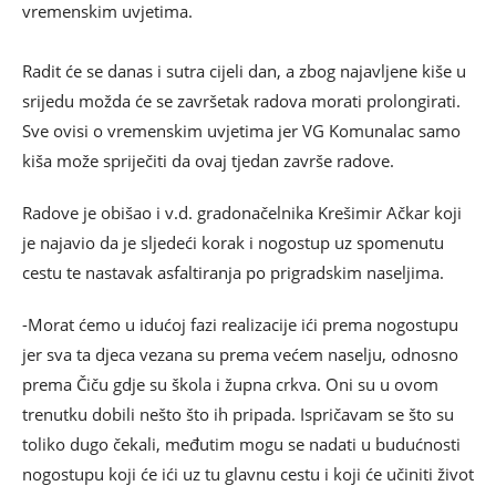
vremenskim uvjetima.
Radit će se danas i sutra cijeli dan, a zbog najavljene kiše u
srijedu možda će se završetak radova morati prolongirati.
Sve ovisi o vremenskim uvjetima jer VG Komunalac samo
kiša može spriječiti da ovaj tjedan završe radove.
Radove je obišao i v.d. gradonačelnika Krešimir Ačkar koji
je najavio da je sljedeći korak i nogostup uz spomenutu
cestu te nastavak asfaltiranja po prigradskim naseljima.
-Morat ćemo u idućoj fazi realizacije ići prema nogostupu
jer sva ta djeca vezana su prema većem naselju, odnosno
prema Čiču gdje su škola i župna crkva. Oni su u ovom
trenutku dobili nešto što ih pripada. Ispričavam se što su
toliko dugo čekali, međutim mogu se nadati u budućnosti
nogostupu koji će ići uz tu glavnu cestu i koji će učiniti život