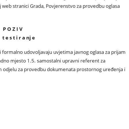
j web stranici Grada, Povjerenstvo za provedbu oglasa
P O Z I V
t e s t i r a nj e
oji formalno udovoljavaju uvjetima javnog oglasa za prijam
adno mjesto 1.5. samostalni upravni referent za
om odjelu za provedbu dokumenata prostornog uređenja i