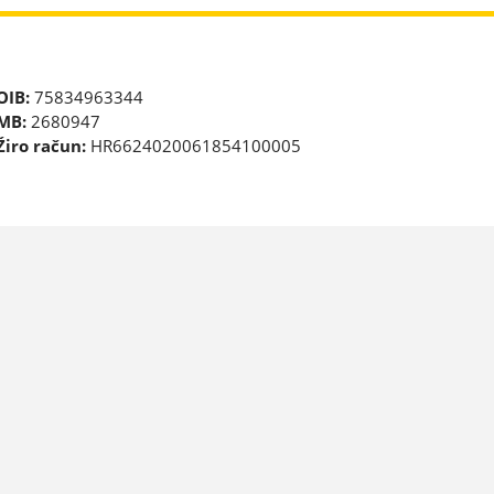
OIB:
75834963344
MB:
2680947
Žiro račun:
HR6624020061854100005