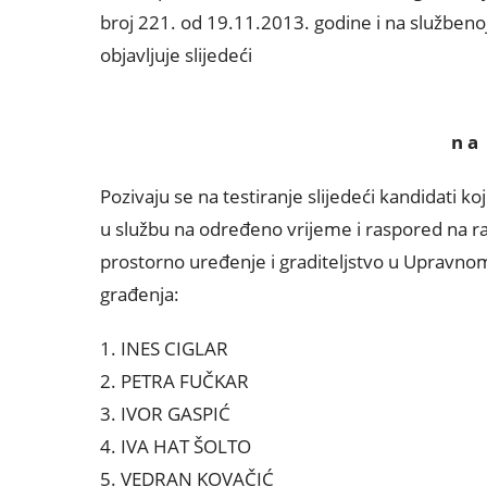
broj 221. od 19.11.2013. godine i na službeno
objavljuje slijedeći
n a 
Pozivaju se na testiranje slijedeći kandidati k
u službu na određeno vrijeme i raspored na r
prostorno uređenje i graditeljstvo u Upravn
građenja:
1. INES CIGLAR
2. PETRA FUČKAR
3. IVOR GASPIĆ
4. IVA HAT ŠOLTO
5. VEDRAN KOVAČIĆ