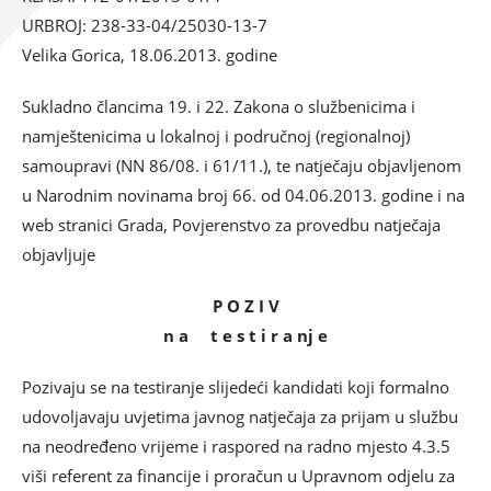
URBROJ: 238-33-04/25030-13-7
Velika Gorica, 18.06.2013. godine
Sukladno člancima 19. i 22. Zakona o službenicima i
namještenicima u lokalnoj i područnoj (regionalnoj)
samoupravi (NN 86/08. i 61/11.), te natječaju objavljenom
u Narodnim novinama broj 66. od 04.06.2013. godine i na
web stranici Grada, Povjerenstvo za provedbu natječaja
objavljuje
P O Z I V
n a t e s t i r a nj e
Pozivaju se na testiranje slijedeći kandidati koji formalno
udovoljavaju uvjetima javnog natječaja za prijam u službu
na neodređeno vrijeme i raspored na radno mjesto 4.3.5
viši referent za financije i proračun u Upravnom odjelu za