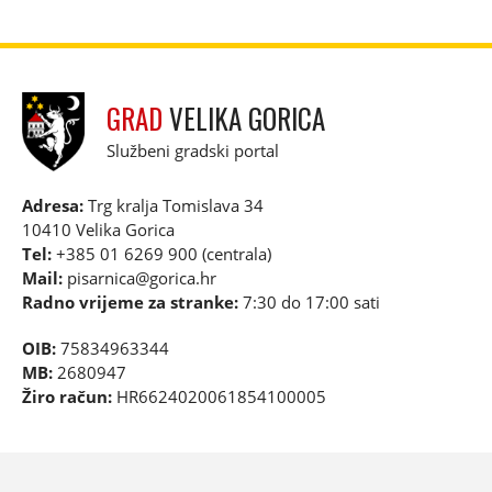
GRAD
VELIKA GORICA
Službeni gradski portal
Adresa:
Trg kralja Tomislava 34
10410 Velika Gorica
Tel:
+385 01 6269 900 (centrala)
Mail:
pisarnica@gorica.hr
Radno vrijeme za stranke:
7:30 do 17:00 sati
OIB:
75834963344
MB:
2680947
Žiro račun:
HR6624020061854100005