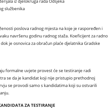
erijala iz djelokruga rada Odsjeka
og službenika
oženosti poslova radnog mjesta na koje je raspoređen i
svaku navršenu godinu radnog staža. Koeficijent za radno
0 dok je osnovica za obračun plaće djelatnika Gradske
aju formalne uvjete provest će se testiranje radi
a se da je kandidat koji nije pristupio prethodnoj
rvju se provodi samo s kandidatima koji su ostvarili
anju.
 KANDIDATA ZA TESTIRANJE