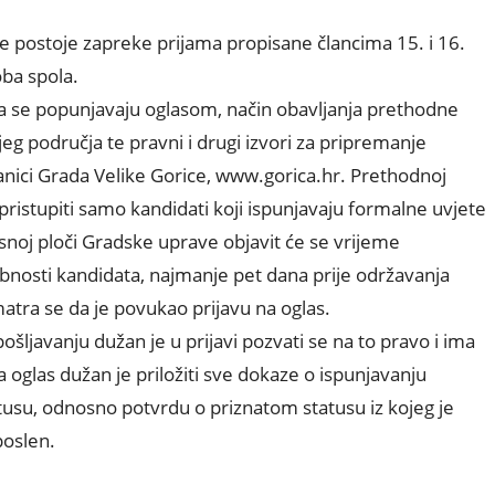
e postoje zapreke prijama propisane člancima 15. i 16.
ba spola.
oja se popunjavaju oglasom, način obavljanja prethodne
jeg područja te pravni i drugi izvori za pripremanje
anici Grada Velike Gorice, www.gorica.hr. Prethodnoj
ristupiti samo kandidati koji ispunjavaju formalne uvjete
asnoj ploči Gradske uprave objavit će se vrijeme
bnosti kandidata, najmanje pet dana prije održavanja
matra se da je povukao prijavu na oglas.
ošljavanju dužan je u prijavi pozvati se na to pravo i ima
oglas dužan je priložiti sve dokaze o ispunjavanju
atusu, odnosno potvrdu o priznatom statusu iz kojeg je
poslen.