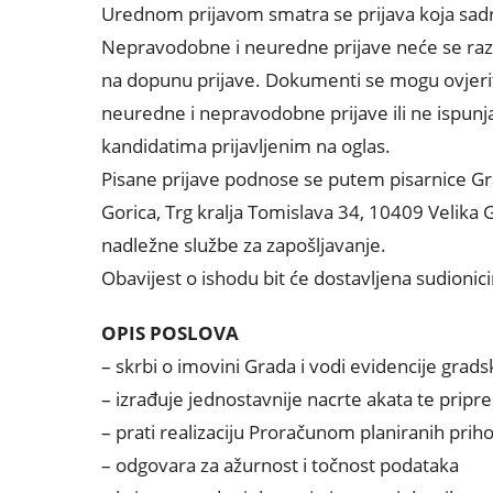
Urednom prijavom smatra se prijava koja sadr
Nepravodobne i neuredne prijave neće se razmat
na dopunu prijave. Dokumenti se mogu ovjerit
neuredne i nepravodobne prijave ili ne ispunj
kandidatima prijavljenim na oglas.
Pisane prijave podnose se putem pisarnice Gra
Gorica, Trg kralja Tomislava 34, 10409 Velika
nadležne službe za zapošljavanje.
Obavijest o ishodu bit će dostavljena sudion
OPIS POSLOVA
– skrbi o imovini Grada i vodi evidencije grad
– izrađuje jednostavnije nacrte akata te pripr
– prati realizaciju Proračunom planiranih prih
– odgovara za ažurnost i točnost podataka