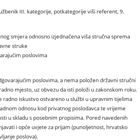
nik III. kategorije, potkategorije viši referent, 9.
pravnog smjera odnosno izjednačena viša stručna sprema
avne struke
varajućim poslovima
dgovarajućim poslovima, a nema položen državni stručni
a radno mjesto, uz obvezu da isti položi u zakonskom roku.
 radno iskustvo ostvareno u službi u upravnim tijelima
i, u radnom odnosu kod privatnog poslodavca te vrijeme
osti u skladu s posebnim propisima. Pored navedenih
javati i opće uvjete za prijam (punoljetnost, hrvatsko
ljanje poslova).