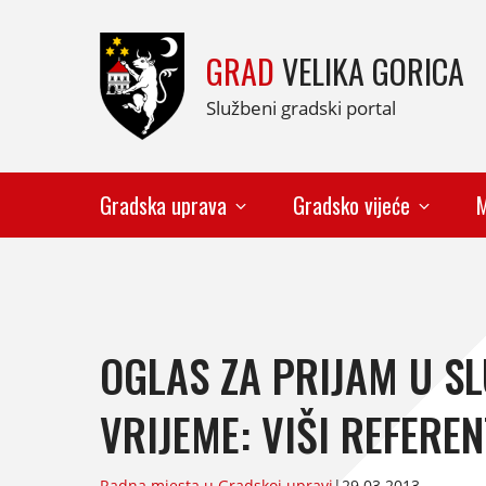
GRAD
VELIKA GORICA
Službeni gradski portal
Gradska uprava
Gradsko vijeće
M
OGLAS ZA PRIJAM U S
VRIJEME: VIŠI REFERE
Radna mjesta u Gradskoj upravi
|
29.03.2013.