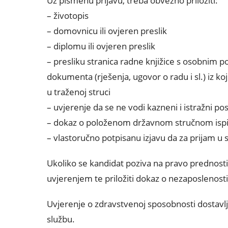
Uz pismenu prijavu, treba obvezno priložiti:
– životopis
– domovnicu ili ovjeren preslik
– diplomu ili ovjeren preslik
– presliku stranica radne knjižice s osobnim p
dokumenta (rješenja, ugovor o radu i sl.) iz k
u traženoj struci
– uvjerenje da se ne vodi kazneni i istražni po
– dokaz o položenom državnom stručnom ispitu
– vlastoručno potpisanu izjavu da za prijam u 
Ukoliko se kandidat poziva na pravo prednost
uvjerenjem te priložiti dokaz o nezaposlenosti
Uvjerenje o zdravstvenoj sposobnosti dostavlja
službu.