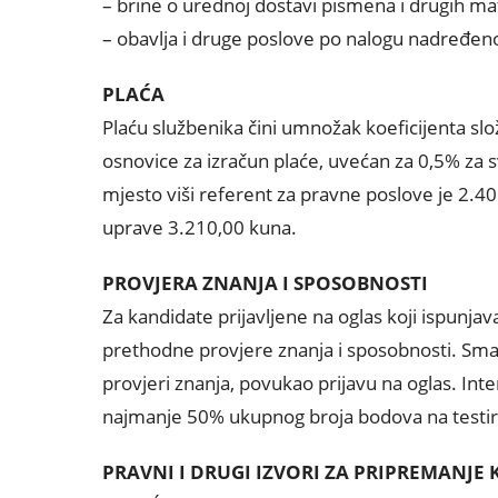
– brine o urednoj dostavi pismena i drugih mat
– obavlja i druge poslove po nalogu nadređen
PLAĆA
Plaću službenika čini umnožak koeficijenta sl
osnovice za izračun plaće, uvećan za 0,5% za 
mjesto viši referent za pravne poslove je 2.4
uprave 3.210,00 kuna.
PROVJERA ZNANJA I SPOSOBNOSTI
Za kandidate prijavljene na oglas koji ispunjav
prethodne provjere znanja i sposobnosti. Smatr
provjeri znanja, povukao prijavu na oglas. Inte
najmanje 50% ukupnog broja bodova na testir
PRAVNI I DRUGI IZVORI ZA PRIPREMANJE