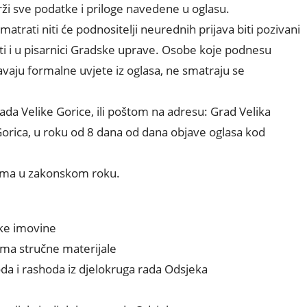
ži sve podatke i priloge navedene u oglasu.
rati niti će podnositelji neurednih prijava biti pozivani
i i u pisarnici Gradske uprave. Osobe koje podnesu
avaju formalne uvjete iz oglasa, ne smatraju se
da Velike Gorice, ili poštom na adresu: Grad Velika
 Gorica, u roku od 8 dana od dana objave oglasa kod
icima u zakonskom roku.
ske imovine
ema stručne materijale
oda i rashoda iz djelokruga rada Odsjeka