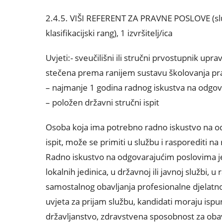
2.4.5. VIŠI REFERENT ZA PRAVNE POSLOVE (službe
klasifikacijski rang), 1 izvršitelj/ica
Uvjeti:- sveučilišni ili stručni prvostupnik u
stečena prema ranijem sustavu školovanja pr
– najmanje 1 godina radnog iskustva na odgo
– položen državni stručni ispit
Osoba koja ima potrebno radno iskustvo na o
ispit, može se primiti u službu i rasporediti n
Radno iskustvo na odgovarajućim poslovima je
lokalnih jedinica, u državnoj ili javnoj služb
samostalnog obavljanja profesionalne djelatn
uvjeta za prijam službu, kandidati moraju ispun
državljanstvo, zdravstvena sposobnost za obav