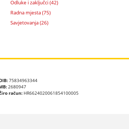
Odluke i zaključci (42)
Radna mjesta (75)
Savjetovanja (26)
OIB:
75834963344
MB:
2680947
Žiro račun:
HR6624020061854100005