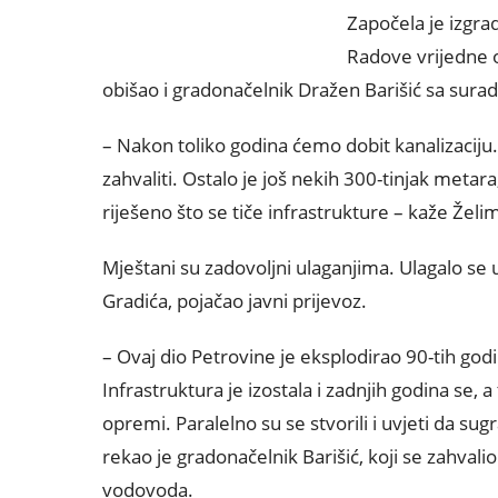
Započela je izgrad
Radove vrijedne o
obišao i gradonačelnik Dražen Barišić sa sura
– Nakon toliko godina ćemo dobit kanalizaciju
zahvaliti. Ostalo je još nekih 300-tinjak metara
riješeno što se tiče infrastrukture – kaže Žel
Mještani su zadovoljni ulaganjima. Ulagalo se u
Gradića, pojačao javni prijevoz.
– Ovaj dio Petrovine je eksplodirao 90-tih god
Infrastruktura je izostala i zadnjih godina se, a 
opremi. Paralelno su se stvorili i uvjeti da sugr
rekao je gradonačelnik Barišić, koji se zahvalio
vodovoda.