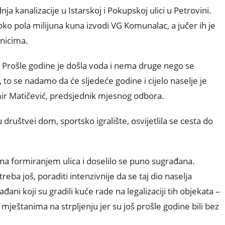
nja kanalizacije u Istarskoj i Pokupskoj ulici u Petrovini.
ko pola milijuna kuna izvodi VG Komunalac, a jučer ih je
dnicima.
. Prošle godine je došla voda i nema druge nego se
, to se nadamo da će sljedeće godine i cijelo naselje je
imir Matičević, predsjednik mjesnog odbora.
 društvei dom, sportsko igralište, osvijetlila se cesta do
ina formiranjem ulica i doselilo se puno sugrađana.
treba još, poraditi intenzivnije da se taj dio naselja
ađani koji su gradili kuće rade na legalizaciji tih objekata –
 mještanima na strpljenju jer su još prošle godine bili bez