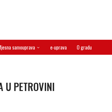
jesna samouprava
e-uprava
O gradu
A U PETROVINI