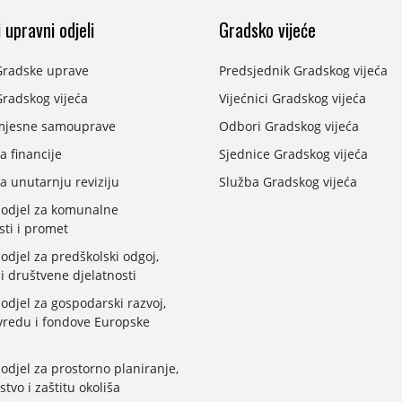
 upravni odjeli
Gradsko vijeće
Gradske uprave
Predsjednik Gradskog vijeća
radskog vijeća
Vijećnici Gradskog vijeća
mjesne samouprave
Odbori Gradskog vijeća
a financije
Sjednice Gradskog vijeća
a unutarnju reviziju
Služba Gradskog vijeća
 odjel za komunalne
sti i promet
odjel za predškolski odgoj,
 i društvene djelatnosti
odjel za gospodarski razvoj,
vredu i fondove Europske
odjel za prostorno planiranje,
stvo i zaštitu okoliša