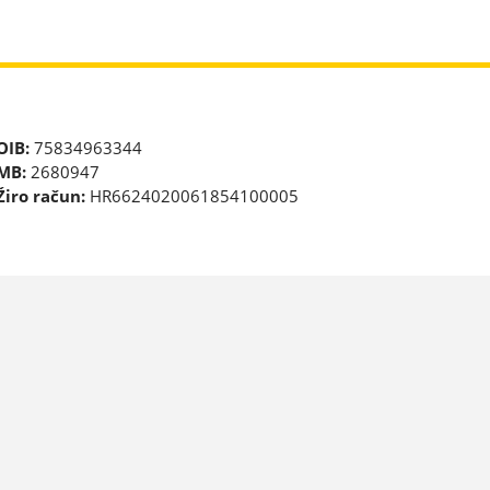
OIB:
75834963344
MB:
2680947
Žiro račun:
HR6624020061854100005