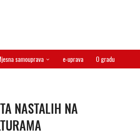
jesna samouprava
e-uprava
O gradu
TA NASTALIH NA
LTURAMA