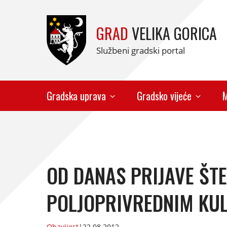
GRAD
VELIKA GORICA
Službeni gradski portal
Gradska uprava
Gradsko vijeće
M
OD DANAS PRIJAVE ŠTE
POLJOPRIVREDNIM KU
Obavijest
|
22.08.2012.