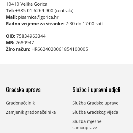
10410 Velika Gorica
Tel:
+385 01 6269 900 (centrala)
Mail:
pisarnica@gorica.hr
Radno vrijeme za stranke:
7:30 do 17:00 sati
OIB:
75834963344
MB:
2680947
Žiro račun:
HR6624020061854100005
Gradska uprava
Službe i upravni odjeli
Gradonačelnik
Služba Gradske uprave
Zamjenik gradonačelnika
Služba Gradskog vijeća
Služba mjesne
samouprave