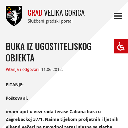
GRAD
VELIKA GORICA
Službeni gradski portal
BUKA IZ UGOSTITELJSKOG
OBJEKTA
Pitanja i odgovori
|
11.06.2012.
PITANJE:
Poštovani,
imam upit u vezi rada terase Cabana bara u
Zagrebačkoj 37/1. Naime tijekom proljetnih i ljetnih
vikend večeri na navednoj terasi glasna se glazba