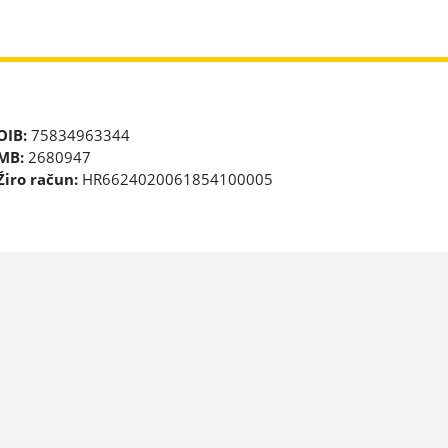
OIB:
75834963344
MB:
2680947
Žiro račun:
HR6624020061854100005