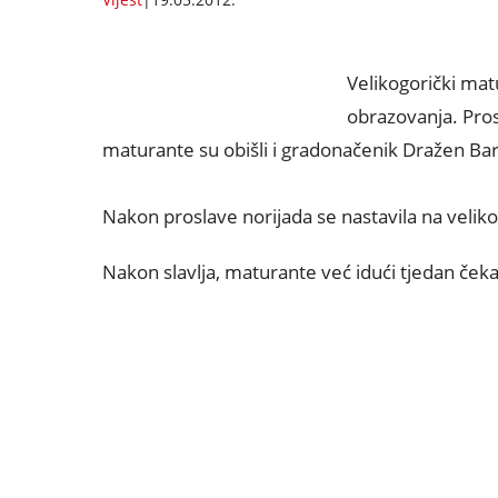
Velikogorički matu
obrazovanja. Pros
maturante su obišli i gradonačenik Dražen Bari
Nakon proslave norijada se nastavila na velik
Nakon slavlja, maturante već idući tjedan če