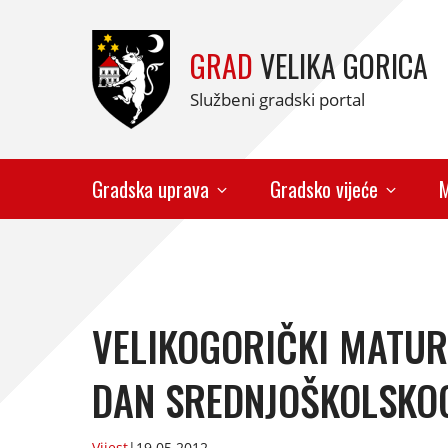
GRAD
VELIKA GORICA
Službeni gradski portal
Gradska uprava
Gradsko vijeće
M
VELIKOGORIČKI MATUR
DAN SREDNJOŠKOLSKO
Vijest
|
19.05.2012.