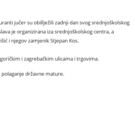
ranti jučer su obillježili zadnji dan svog srednjoškolskog
lava je organizirana iza srednjoškolskog centra, a
šić i njegov zamjenik Stjepan Kos.
ogoričkim i zagrebačkim ulicama i trgovima.
ka polaganje državne mature.