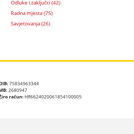
Odluke i zaključci (42)
Radna mjesta (75)
Savjetovanja (26)
OIB:
75834963344
MB:
2680947
Žiro račun:
HR6624020061854100005