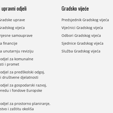
 upravni odjeli
Gradsko vijeće
Gradske uprave
Predsjednik Gradskog vijeća
radskog vijeća
Vijećnici Gradskog vijeća
mjesne samouprave
Odbori Gradskog vijeća
a financije
Sjednice Gradskog vijeća
a unutarnju reviziju
Služba Gradskog vijeća
 odjel za komunalne
sti i promet
odjel za predškolski odgoj,
 i društvene djelatnosti
odjel za gospodarski razvoj,
vredu i fondove Europske
odjel za prostorno planiranje,
stvo i zaštitu okoliša