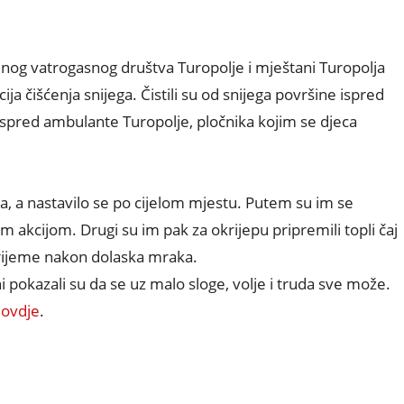
nog vatrogasnog društva Turopolje i mještani Turopolja
cija čišćenja snijega. Čistili su od snijega površine ispred
ispred ambulante Turopolje, pločnika kojim se djeca
, a nastavilo se po cijelom mjestu. Putem su im se
om akcijom. Drugi su im pak za okrijepu pripremili topli čaj
 vrijeme nakon dolaska mraka.
 pokazali su da se uz malo sloge, volje i truda sve može.
i
ovdje
.