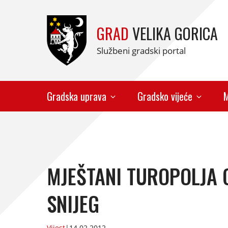
GRAD
VELIKA GORICA
Službeni gradski portal
Gradska uprava
Gradsko vijeće
M
MJEŠTANI TUROPOLJA 
SNIJEG
Vijest
|
14.02.2012.