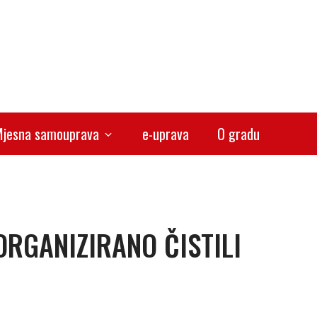
jesna samouprava
e-uprava
O gradu
ORGANIZIRANO ČISTILI