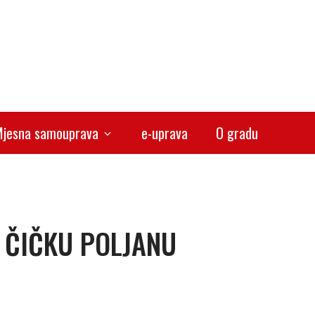
jesna samouprava
e-uprava
O gradu
 ČIČKU POLJANU