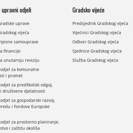
 upravni odjeli
Gradsko vijeće
Gradske uprave
Predsjednik Gradskog vijeća
radskog vijeća
Vijećnici Gradskog vijeća
mjesne samouprave
Odbori Gradskog vijeća
a financije
Sjednice Gradskog vijeća
a unutarnju reviziju
Služba Gradskog vijeća
 odjel za komunalne
sti i promet
odjel za predškolski odgoj,
 i društvene djelatnosti
odjel za gospodarski razvoj,
vredu i fondove Europske
odjel za prostorno planiranje,
stvo i zaštitu okoliša