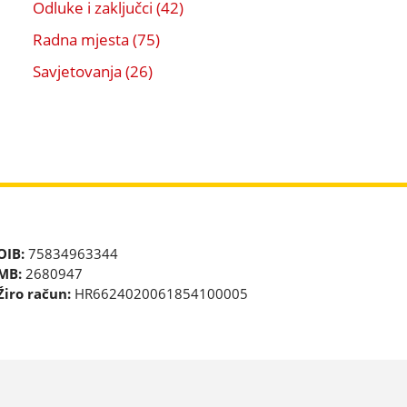
Odluke i zaključci (42)
Radna mjesta (75)
Savjetovanja (26)
OIB:
75834963344
MB:
2680947
Žiro račun:
HR6624020061854100005