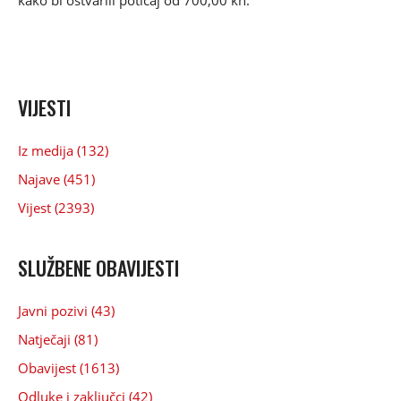
kako bi ostvarili poticaj od 700,00 kn.
VIJESTI
Iz medija (132)
Najave (451)
Vijest (2393)
SLUŽBENE OBAVIJESTI
Javni pozivi (43)
Natječaji (81)
Obavijest (1613)
Odluke i zaključci (42)