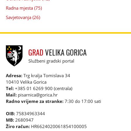
Radna mjesta (75)
Savjetovanja (26)
GRAD
VELIKA GORICA
Službeni gradski portal
Adresa:
Trg kralja Tomislava 34
10410 Velika Gorica
Tel:
+385 01 6269 900 (centrala)
Mail:
pisarnica@gorica.hr
Radno vrijeme za stranke:
7:30 do 17:00 sati
OIB:
75834963344
MB:
2680947
Žiro račun:
HR6624020061854100005