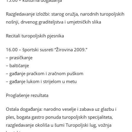
15.00 – kulturna događanja
Razgledavanje izložbi: starog oružja, narodnih turopoljskih
nošnji, drvenog graditeljstva i umjetničkih slika
Recitali turopoljskih pjesnika
16.00 – športski susreti “Žirovina 2009.”
– prasičkanje
– baltičanje
– gađanje praćkom i zračnom puškom
– gađanje lukom i strijelom u metu
Proglašenje rezultata
Ostala događanja: narodno veselje i zabava uz glazbu i
ples, bogata gastro ponuda turopoljskih specijaliteta,
razgledavanje okoliša u šumi Turopoljski lug, vožnja